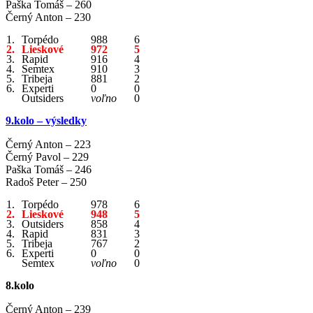
Paška Tomáš – 260
Černý Anton – 230
1.
Torpédo
988
6
2.
Lieskové
972
5
3.
Rapid
916
4
4.
Semtex
910
3
5.
Tribeja
881
2
6.
Experti
0
0
Outsiders
voľno
0
9.kolo – výsledky
Černý Anton – 223
Černý Pavol – 229
Paška Tomáš – 246
Radoš Peter – 250
1.
Torpédo
978
6
2.
Lieskové
948
5
3.
Outsiders
858
4
4.
Rapid
831
3
5.
Tribeja
767
2
6.
Experti
0
0
Semtex
voľno
0
8.kolo
Černý Anton – 239