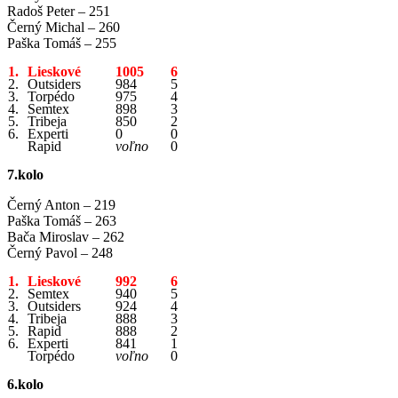
Radoš Peter – 251
Černý Michal – 260
Paška Tomáš – 255
1.
Lieskové
1005
6
2.
Outsiders
984
5
3.
Torpédo
975
4
4.
Semtex
898
3
5.
Tribeja
850
2
6.
Experti
0
0
Rapid
voľno
0
7.kolo
Černý Anton – 219
Paška Tomáš – 263
Bača Miroslav – 262
Černý Pavol – 248
1.
Lieskové
992
6
2.
Semtex
940
5
3.
Outsiders
924
4
4.
Tribeja
888
3
5.
Rapid
888
2
6.
Experti
841
1
Torpédo
voľno
0
6.kolo