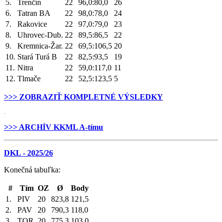
5.
Trenčín
22
96,0:80,0
26
6.
Tatran BA
22
98,0:78,0
24
7.
Rakovice
22
97,0:79,0
23
8.
Uhrovec-Dub.
22
89,5:86,5
22
9.
Kremnica-Žar.
22
69,5:106,5
20
10.
Stará Turá B
22
82,5:93,5
19
11.
Nitra
22
59,0:117,0
11
12.
Tlmače
22
52,5:123,5
5
>>> ZOBRAZIŤ KOMPLETNÉ VÝSLEDKY
.
>>> ARCHÍV KKML A-tímu
DKL - 2025/26
Konečná tabuľka:
#
Tím
OZ
Ø
Body
1.
PIV
20
823,8
121,5
2.
PAV
20
790,3
118,0
3.
TOR
20
775,3
103,0