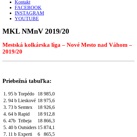
Kontakt
FACEBOOK
INSTAGRAM
YOUTUBE
MKL NMnV 2019/20
Mestská kolkárska liga – Nové Mesto nad Váhom –
2019/20
Priebežná tabuľka:
1.
95 b
Torpédo
18
985,0
2.
94 b
Lieskové
18
975,6
3.
73 b
Semtex
18
926,6
4.
64 b
Rapid
18
912,8
6.
47b
Tribeja
18
866,3
5.
40 b
Outsiders
15
874,1
7.
11 b
Experti
6
865,5