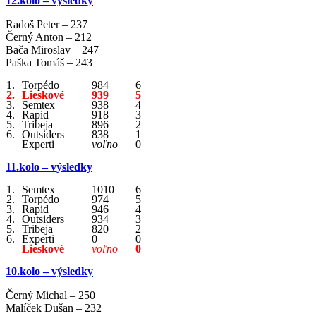
12.kolo – výsledky
Radoš Peter – 237
Černý Anton – 212
Bača Miroslav – 247
Paška Tomáš – 243
1.
Torpédo
984
6
2.
Lieskové
939
5
3.
Semtex
938
4
4.
Rapid
918
3
5.
Tribeja
896
2
6.
Outsiders
838
1
Experti
voľno
0
11.kolo – výsledky
1.
Semtex
1010
6
2.
Torpédo
974
5
3.
Rapid
946
4
4.
Outsiders
934
3
5.
Tribeja
820
2
6.
Experti
0
0
Lieskové
voľno
0
10.kolo – výsledky
Černý Michal – 250
Malíček Dušan – 232