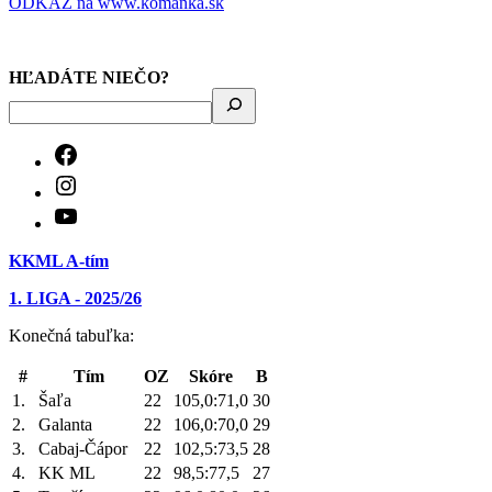
ODKAZ na www.komanka.sk
HĽADÁTE NIEČO?
KKML A-tím
1. LIGA - 2025/26
Konečná tabuľka:
#
Tím
OZ
Skóre
B
1.
Šaľa
22
105,0:71,0
30
2.
Galanta
22
106,0:70,0
29
3.
Cabaj-Čápor
22
102,5:73,5
28
4.
KK ML
22
98,5:77,5
27