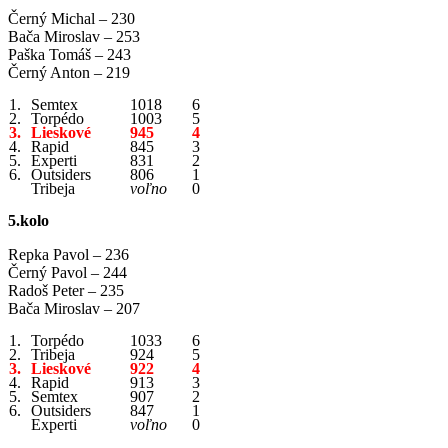
Černý Michal – 230
Bača Miroslav – 253
Paška Tomáš – 243
Černý Anton – 219
1.
Semtex
1018
6
2.
Torpédo
1003
5
3.
Lieskové
945
4
4.
Rapid
845
3
5.
Experti
831
2
6.
Outsiders
806
1
Tribeja
voľno
0
5.kolo
Repka Pavol – 236
Černý Pavol – 244
Radoš Peter – 235
Bača Miroslav – 207
1.
Torpédo
1033
6
2.
Tribeja
924
5
3.
Lieskové
922
4
4.
Rapid
913
3
5.
Semtex
907
2
6.
Outsiders
847
1
Experti
voľno
0