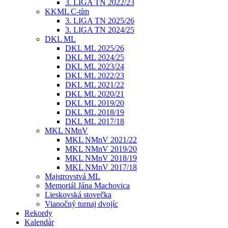
3. LIGA TN 2022/23
KKML C-tím
3. LIGA TN 2025/26
3. LIGA TN 2024/25
DKL ML
DKL ML 2025/26
DKL ML 2024/25
DKL ML 2023/24
DKL ML 2022/23
DKL ML 2021/22
DKL ML 2020/21
DKL ML 2019/20
DKL ML 2018/19
DKL ML 2017/18
MKL NMnV
MKL NMnV 2021/22
MKL NMnV 2019/20
MKL NMnV 2018/19
MKL NMnV 2017/18
Majstrovstvá ML
Memoriál Jána Machovica
Lieskovská stovečka
Vianočný turnaj dvojíc
Rekordy
Kalendár