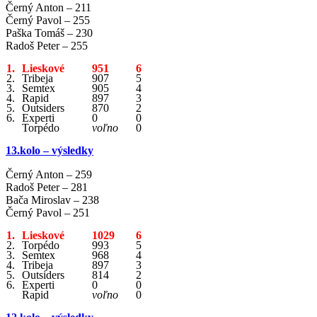
Černý Anton – 211
Černý Pavol – 255
Paška Tomáš – 230
Radoš Peter – 255
1.
Lieskové
951
6
2.
Tribeja
907
5
3.
Semtex
905
4
4.
Rapid
897
3
5.
Outsiders
870
2
6.
Experti
0
0
Torpédo
voľno
0
13.kolo – výsledky
Černý Anton – 259
Radoš Peter – 281
Bača Miroslav – 238
Černý Pavol – 251
1.
Lieskové
1029
6
2.
Torpédo
993
5
3.
Semtex
968
4
4.
Tribeja
897
3
5.
Outsiders
814
2
6.
Experti
0
0
Rapid
voľno
0