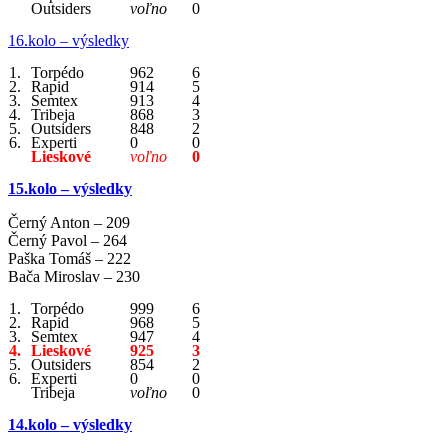
Outsiders
voľno
0
16.kolo – výsledky
1.
Torpédo
962
6
2.
Rapid
914
5
3.
Semtex
913
4
4.
Tribeja
868
3
5.
Outsiders
848
2
6.
Experti
0
0
Lieskové
voľno
0
15.kolo – výsledky
Černý Anton – 209
Černý Pavol – 264
Paška Tomáš – 222
Bača Miroslav – 230
1.
Torpédo
999
6
2.
Rapid
968
5
3.
Semtex
947
4
4.
Lieskové
925
3
5.
Outsiders
854
2
6.
Experti
0
0
Tribeja
voľno
0
14.kolo – výsledky