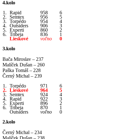
4.kolo
1.
Rapid
958
6
2.
Semtex
956
5
3.
Torpédo
954
4
4.
Outsiders
906
3
5.
Experti
860
2
6.
Tribeja
836
1
Lieskové
voľno
0
3.kolo
Bača Miroslav – 237
Malíček Dušan – 260
Paška Tomáš – 228
Černý Michal – 239
1.
Torpédo
971
6
2.
Lieskové
964
5
3.
Semtex
924
4
4.
Rapid
922
3
5.
Experti
896
2
6.
Tribeja
870
1
Outsiders
voľno
0
2.kolo
Černý Michal – 234
Malíček Dušan – 238