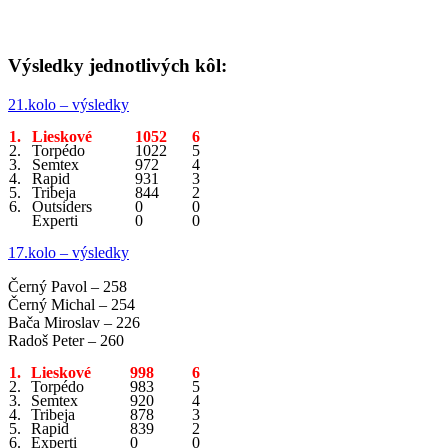
Výsledky jednotlivých kôl:
21.kolo – výsledky
1.
Lieskové
1052
6
2.
Torpédo
1022
5
3.
Semtex
972
4
4.
Rapid
931
3
5.
Tribeja
844
2
6.
Outsiders
0
0
Experti
0
0
17.kolo – výsledky
Černý Pavol – 258
Černý Michal – 254
Bača Miroslav – 226
Radoš Peter – 260
1.
Lieskové
998
6
2.
Torpédo
983
5
3.
Semtex
920
4
4.
Tribeja
878
3
5.
Rapid
839
2
6.
Experti
0
0