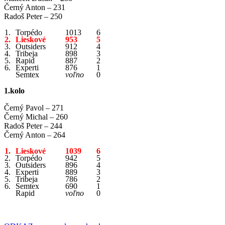
Černý Anton – 231
Radoš Peter – 250
1.
Torpédo
1013
6
2.
Lieskové
953
5
3.
Outsiders
912
4
4.
Tribeja
898
3
5.
Rapid
887
2
6.
Experti
876
1
Semtex
voľno
0
1.kolo
Černý Pavol – 271
Černý Michal – 260
Radoš Peter – 244
Černý Anton – 264
1.
Lieskové
1039
6
2.
Torpédo
942
5
3.
Outsiders
896
4
4.
Experti
889
3
5.
Tribeja
786
2
6.
Semtex
690
1
Rapid
voľno
0