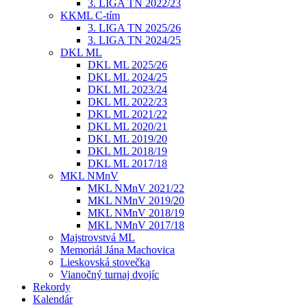
3. LIGA TN 2022/23
KKML C-tím
3. LIGA TN 2025/26
3. LIGA TN 2024/25
DKL ML
DKL ML 2025/26
DKL ML 2024/25
DKL ML 2023/24
DKL ML 2022/23
DKL ML 2021/22
DKL ML 2020/21
DKL ML 2019/20
DKL ML 2018/19
DKL ML 2017/18
MKL NMnV
MKL NMnV 2021/22
MKL NMnV 2019/20
MKL NMnV 2018/19
MKL NMnV 2017/18
Majstrovstvá ML
Memoriál Jána Machovica
Lieskovská stovečka
Vianočný turnaj dvojíc
Rekordy
Kalendár