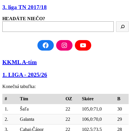
3. liga TN 2017/18
HĽADÁTE NIEČO?
KKML A-tím
1. LIGA - 2025/26
Konečná tabuľka:
#
Tím
OZ
Skóre
B
1.
Šaľa
22
105,0:71,0
30
2.
Galanta
22
106,0:70,0
29
3.
Cabaj-Čápor
22
102,5:73,5
28