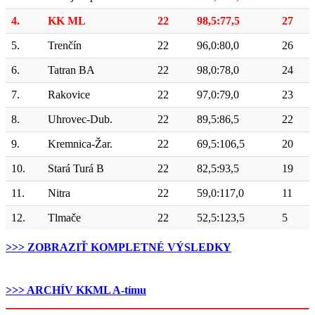
4.
KK ML
22
98,5:77,5
27
5.
Trenčín
22
96,0:80,0
26
6.
Tatran BA
22
98,0:78,0
24
7.
Rakovice
22
97,0:79,0
23
8.
Uhrovec-Dub.
22
89,5:86,5
22
9.
Kremnica-Žar.
22
69,5:106,5
20
10.
Stará Turá B
22
82,5:93,5
19
11.
Nitra
22
59,0:117,0
11
12.
Tlmače
22
52,5:123,5
5
>>> ZOBRAZIŤ KOMPLETNÉ VÝSLEDKY
.
>>> ARCHÍV KKML A-tímu