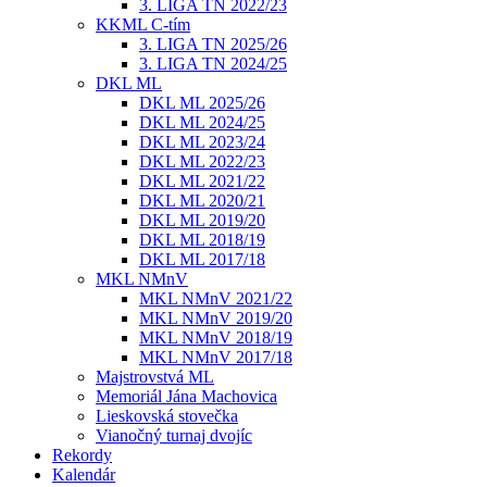
3. LIGA TN 2022/23
KKML C-tím
3. LIGA TN 2025/26
3. LIGA TN 2024/25
DKL ML
DKL ML 2025/26
DKL ML 2024/25
DKL ML 2023/24
DKL ML 2022/23
DKL ML 2021/22
DKL ML 2020/21
DKL ML 2019/20
DKL ML 2018/19
DKL ML 2017/18
MKL NMnV
MKL NMnV 2021/22
MKL NMnV 2019/20
MKL NMnV 2018/19
MKL NMnV 2017/18
Majstrovstvá ML
Memoriál Jána Machovica
Lieskovská stovečka
Vianočný turnaj dvojíc
Rekordy
Kalendár