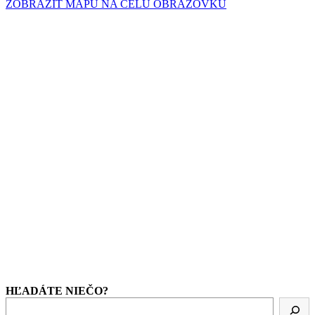
ZOBRAZIŤ MAPU NA CELÚ OBRAZOVKU
HĽADÁTE NIEČO?