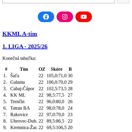
KKML A-tím
1. LIGA - 2025/26
Konečná tabuľka:
#
Tím
OZ
Skóre
B
1.
Šaľa
22
105,0:71,0
30
2.
Galanta
22
106,0:70,0
29
3.
Cabaj-Čápor
22
102,5:73,5
28
4.
KK ML
22
98,5:77,5
27
5.
Trenčín
22
96,0:80,0
26
6.
Tatran BA
22
98,0:78,0
24
7.
Rakovice
22
97,0:79,0
23
8.
Uhrovec-Dub.
22
89,5:86,5
22
9.
Kremnica-Žar.
22
69,5:106,5
20