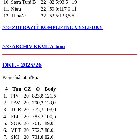
10.
Stará Turá B
22
82,5:93,5
19
11.
Nitra
22
59,0:117,0
11
12.
Tlmače
22
52,5:123,5
5
>>> ZOBRAZIŤ KOMPLETNÉ VÝSLEDKY
.
>>> ARCHÍV KKML A-tímu
DKL - 2025/26
Konečná tabuľka:
#
Tím
OZ
Ø
Body
1.
PIV
20
823,8
121,5
2.
PAV
20
790,3
118,0
3.
TOR
20
775,3
103,0
4.
FLI
20
783,2
100,5
5.
SOK
20
761,1
89,0
6.
VET
20
752,7
88,0
7.
SKI
20
731,8
82,0