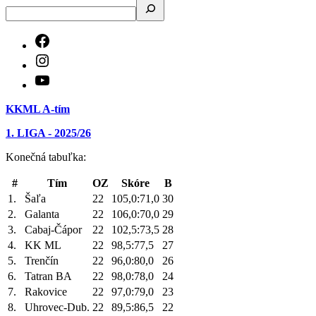
KKML A-tím
1. LIGA - 2025/26
Konečná tabuľka:
#
Tím
OZ
Skóre
B
1.
Šaľa
22
105,0:71,0
30
2.
Galanta
22
106,0:70,0
29
3.
Cabaj-Čápor
22
102,5:73,5
28
4.
KK ML
22
98,5:77,5
27
5.
Trenčín
22
96,0:80,0
26
6.
Tatran BA
22
98,0:78,0
24
7.
Rakovice
22
97,0:79,0
23
8.
Uhrovec-Dub.
22
89,5:86,5
22