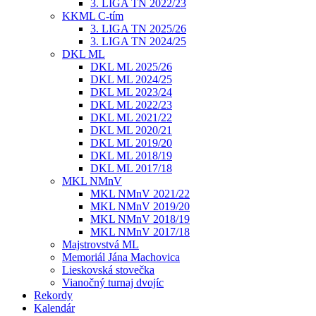
3. LIGA TN 2022/23
KKML C-tím
3. LIGA TN 2025/26
3. LIGA TN 2024/25
DKL ML
DKL ML 2025/26
DKL ML 2024/25
DKL ML 2023/24
DKL ML 2022/23
DKL ML 2021/22
DKL ML 2020/21
DKL ML 2019/20
DKL ML 2018/19
DKL ML 2017/18
MKL NMnV
MKL NMnV 2021/22
MKL NMnV 2019/20
MKL NMnV 2018/19
MKL NMnV 2017/18
Majstrovstvá ML
Memoriál Jána Machovica
Lieskovská stovečka
Vianočný turnaj dvojíc
Rekordy
Kalendár