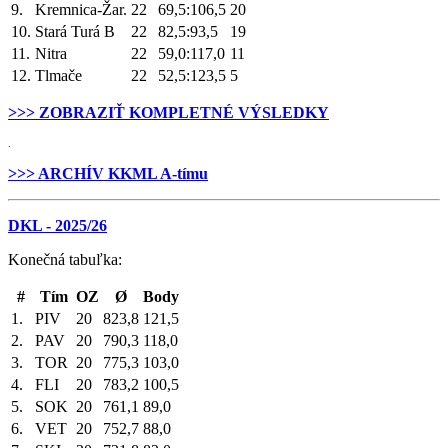
9.
Kremnica-Žar.
22
69,5:106,5
20
10.
Stará Turá B
22
82,5:93,5
19
11.
Nitra
22
59,0:117,0
11
12.
Tlmače
22
52,5:123,5
5
>>> ZOBRAZIŤ KOMPLETNÉ VÝSLEDKY
.
>>> ARCHÍV KKML A-tímu
DKL - 2025/26
Konečná tabuľka:
#
Tím
OZ
Ø
Body
1.
PIV
20
823,8
121,5
2.
PAV
20
790,3
118,0
3.
TOR
20
775,3
103,0
4.
FLI
20
783,2
100,5
5.
SOK
20
761,1
89,0
6.
VET
20
752,7
88,0