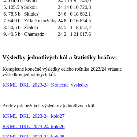
4.
114,0 b
Pavúci
24
15
1
8
743,0
5.
105,5 b
Sokoli
24
14
0
10
720,8
6.
78,5 b
Skittles
24
6
0
18
682,1
7.
64,0 b
Zúfalé manželky
24
8
0
16
654,5
8.
50,5 b
Žraloci
24
5
1
18
657,2
9.
40,5 b
Chamradz
24
2
1
21
617,6
Výsledky jednotlivých kôl a štatistiky hráčov:
Kompletné konečné výsledky celého ročníka 2023/24 vrátane
výsledkov jednotlivých kôl:
KKML_DKL_2023-24_Konecne_vysledky
Archív priebežných výsledkov jednotlivých kôl:
KKML_DKL_2023-24_kolo27
KKML_DKL_2023-24_kolo26
KKML_DKL_2023-24_kolo25