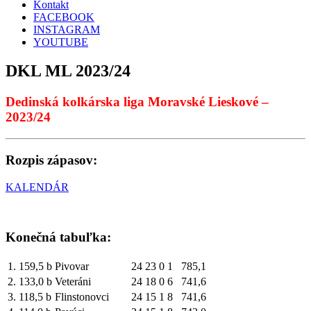
Kontakt
FACEBOOK
INSTAGRAM
YOUTUBE
DKL ML 2023/24
Dedinská kolkárska liga Moravské Lieskové –
2023/24
Rozpis zápasov:
KALENDÁR
Konečná tabuľka:
1.
159,5 b
Pivovar
24
23
0
1
785,1
2.
133,0 b
Veteráni
24
18
0
6
741,6
3.
118,5 b
Flinstonovci
24
15
1
8
741,6