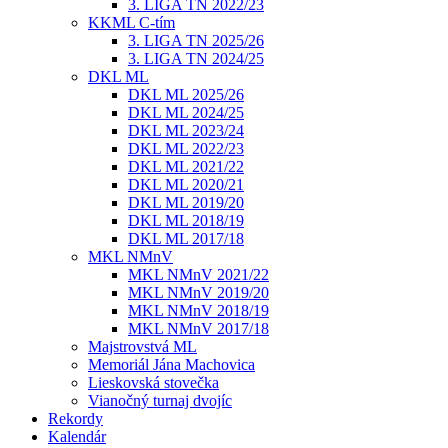
3. LIGA TN 2022/23
KKML C-tím
3. LIGA TN 2025/26
3. LIGA TN 2024/25
DKL ML
DKL ML 2025/26
DKL ML 2024/25
DKL ML 2023/24
DKL ML 2022/23
DKL ML 2021/22
DKL ML 2020/21
DKL ML 2019/20
DKL ML 2018/19
DKL ML 2017/18
MKL NMnV
MKL NMnV 2021/22
MKL NMnV 2019/20
MKL NMnV 2018/19
MKL NMnV 2017/18
Majstrovstvá ML
Memoriál Jána Machovica
Lieskovská stovečka
Vianočný turnaj dvojíc
Rekordy
Kalendár