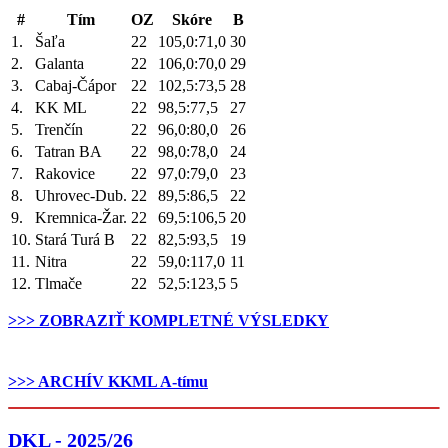
#
Tím
OZ
Skóre
B
1.
Šaľa
22
105,0:71,0
30
2.
Galanta
22
106,0:70,0
29
3.
Cabaj-Čápor
22
102,5:73,5
28
4.
KK ML
22
98,5:77,5
27
5.
Trenčín
22
96,0:80,0
26
6.
Tatran BA
22
98,0:78,0
24
7.
Rakovice
22
97,0:79,0
23
8.
Uhrovec-Dub.
22
89,5:86,5
22
9.
Kremnica-Žar.
22
69,5:106,5
20
10.
Stará Turá B
22
82,5:93,5
19
11.
Nitra
22
59,0:117,0
11
12.
Tlmače
22
52,5:123,5
5
>>> ZOBRAZIŤ KOMPLETNÉ VÝSLEDKY
.
>>> ARCHÍV KKML A-tímu
DKL - 2025/26