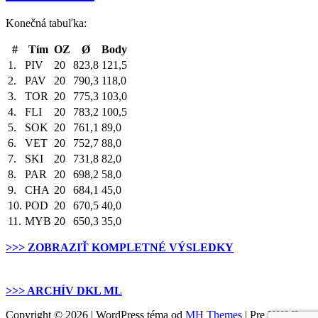
Konečná tabuľka:
#
Tím
OZ
Ø
Body
1.
PIV
20
823,8
121,5
2.
PAV
20
790,3
118,0
3.
TOR
20
775,3
103,0
4.
FLI
20
783,2
100,5
5.
SOK
20
761,1
89,0
6.
VET
20
752,7
88,0
7.
SKI
20
731,8
82,0
8.
PAR
20
698,2
58,0
9.
CHA
20
684,1
45,0
10.
POD
20
670,5
40,0
11.
MYB
20
650,3
35,0
>>> ZOBRAZIŤ KOMPLETNÉ VÝSLEDKY
.
>>> ARCHÍV DKL ML
Copyright © 2026 | WordPress téma od
MH Themes
| Pre KKML