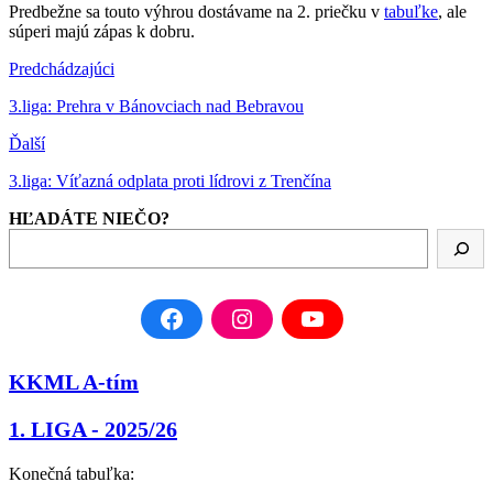
Predbežne sa touto výhrou dostávame na 2. priečku v
tabuľke
, ale
súperi majú zápas k dobru.
Predchádzajúci
3.liga: Prehra v Bánovciach nad Bebravou
Ďalší
3.liga: Víťazná odplata proti lídrovi z Trenčína
HĽADÁTE NIEČO?
KKML A-tím
1. LIGA - 2025/26
Konečná tabuľka: