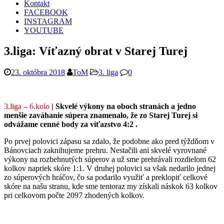
Kontakt
FACEBOOK
INSTAGRAM
YOUTUBE
3.liga: Víťazný obrat v Starej Turej
23. októbra 2018
ToM
3. liga
0
3.liga – 6.kolo
| Skvelé výkony na oboch stranách a jedno
menšie zaváhanie súpera znamenalo, že zo Starej Turej si
odvážame cenné body za víťazstvo 4:2 .
Po prvej polovici zápasu sa zdalo, že podobne ako pred týždňom v
Bánovciach zaknihujeme prehru. Nestačili ani skvelé vyrovnané
výkony na rozbehnutých súperov a už sme prehrávali rozdielom 62
kolkov napriek skóre 1:1. V druhej polovici sa však nedarilo jednej
zo súperových hráčov, čo sa podarilo využiť a preklopiť celkové
skóre na našu stranu, kde sme tentoraz my získali náskok 63 kolkov
pri celkovom počte 2097 zhodených kolkov.