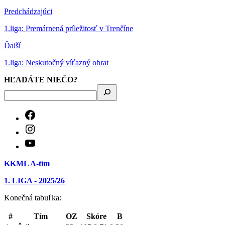
Predchádzajúci
1.liga: Premárnená príležitosť v Trenčíne
Ďalší
1.liga: Neskutočný víťazný obrat
HĽADÁTE NIEČO?
KKML A-tím
1. LIGA - 2025/26
Konečná tabuľka:
#
Tím
OZ
Skóre
B