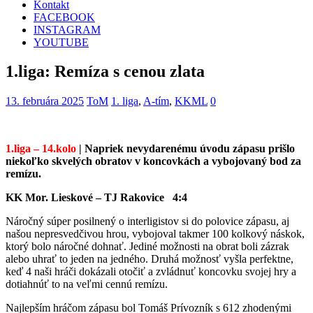
Kontakt
FACEBOOK
INSTAGRAM
YOUTUBE
1.liga: Remíza s cenou zlata
13. februára 2025
ToM
1. liga
,
A-tím
,
KKML
0
1.liga – 14.kolo
| Napriek nevydarenému úvodu zápasu prišlo
niekoľko skvelých obratov v koncovkách a vybojovaný bod za
remízu.
KK Mor. Lieskové – TJ Rakovice 4:4
Náročný súper posilnený o interligistov si do polovice zápasu, aj
našou nepresvedčivou hrou, vybojoval takmer 100 kolkový náskok,
ktorý bolo náročné dohnať. Jediné možnosti na obrat boli zázrak
alebo uhrať to jeden na jedného. Druhá možnosť vyšla perfektne,
keď 4 naši hráči dokázali otočiť a zvládnuť koncovku svojej hry a
dotiahnúť to na veľmi cennú remízu.
Najlepším hráčom zápasu bol Tomáš Prívozník s 612 zhodenými