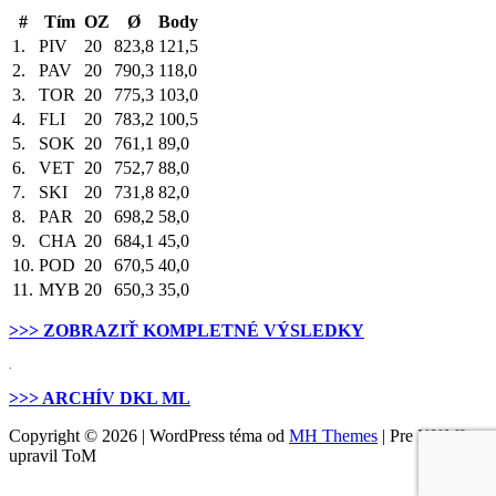
#
Tím
OZ
Ø
Body
1.
PIV
20
823,8
121,5
2.
PAV
20
790,3
118,0
3.
TOR
20
775,3
103,0
4.
FLI
20
783,2
100,5
5.
SOK
20
761,1
89,0
6.
VET
20
752,7
88,0
7.
SKI
20
731,8
82,0
8.
PAR
20
698,2
58,0
9.
CHA
20
684,1
45,0
10.
POD
20
670,5
40,0
11.
MYB
20
650,3
35,0
>>> ZOBRAZIŤ KOMPLETNÉ VÝSLEDKY
.
>>> ARCHÍV DKL ML
Copyright © 2026 | WordPress téma od
MH Themes
| Pre KKML
upravil ToM