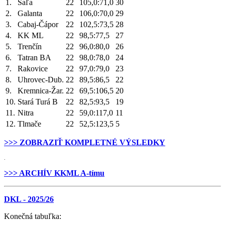
1.
Šaľa
22
105,0:71,0
30
2.
Galanta
22
106,0:70,0
29
3.
Cabaj-Čápor
22
102,5:73,5
28
4.
KK ML
22
98,5:77,5
27
5.
Trenčín
22
96,0:80,0
26
6.
Tatran BA
22
98,0:78,0
24
7.
Rakovice
22
97,0:79,0
23
8.
Uhrovec-Dub.
22
89,5:86,5
22
9.
Kremnica-Žar.
22
69,5:106,5
20
10.
Stará Turá B
22
82,5:93,5
19
11.
Nitra
22
59,0:117,0
11
12.
Tlmače
22
52,5:123,5
5
>>> ZOBRAZIŤ KOMPLETNÉ VÝSLEDKY
.
>>> ARCHÍV KKML A-tímu
DKL - 2025/26
Konečná tabuľka: