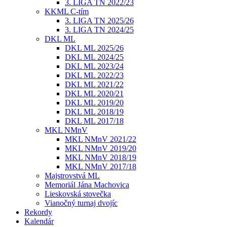
3. LIGA TN 2022/23
KKML C-tím
3. LIGA TN 2025/26
3. LIGA TN 2024/25
DKL ML
DKL ML 2025/26
DKL ML 2024/25
DKL ML 2023/24
DKL ML 2022/23
DKL ML 2021/22
DKL ML 2020/21
DKL ML 2019/20
DKL ML 2018/19
DKL ML 2017/18
MKL NMnV
MKL NMnV 2021/22
MKL NMnV 2019/20
MKL NMnV 2018/19
MKL NMnV 2017/18
Majstrovstvá ML
Memoriál Jána Machovica
Lieskovská stovečka
Vianočný turnaj dvojíc
Rekordy
Kalendár