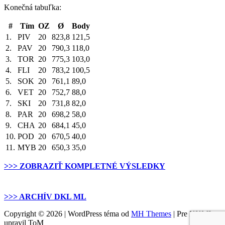
Konečná tabuľka:
#
Tím
OZ
Ø
Body
1.
PIV
20
823,8
121,5
2.
PAV
20
790,3
118,0
3.
TOR
20
775,3
103,0
4.
FLI
20
783,2
100,5
5.
SOK
20
761,1
89,0
6.
VET
20
752,7
88,0
7.
SKI
20
731,8
82,0
8.
PAR
20
698,2
58,0
9.
CHA
20
684,1
45,0
10.
POD
20
670,5
40,0
11.
MYB
20
650,3
35,0
>>> ZOBRAZIŤ KOMPLETNÉ VÝSLEDKY
.
>>> ARCHÍV DKL ML
Copyright © 2026 | WordPress téma od
MH Themes
| Pre KKML
upravil ToM