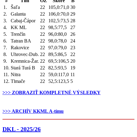
#
Tím
OZ
Skóre
B
1.
Šaľa
22
105,0:71,0
30
2.
Galanta
22
106,0:70,0
29
3.
Cabaj-Čápor
22
102,5:73,5
28
4.
KK ML
22
98,5:77,5
27
5.
Trenčín
22
96,0:80,0
26
6.
Tatran BA
22
98,0:78,0
24
7.
Rakovice
22
97,0:79,0
23
8.
Uhrovec-Dub.
22
89,5:86,5
22
9.
Kremnica-Žar.
22
69,5:106,5
20
10.
Stará Turá B
22
82,5:93,5
19
11.
Nitra
22
59,0:117,0
11
12.
Tlmače
22
52,5:123,5
5
>>> ZOBRAZIŤ KOMPLETNÉ VÝSLEDKY
.
>>> ARCHÍV KKML A-tímu
DKL - 2025/26