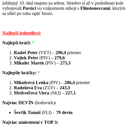
jubilejný 10. titul majstra za sebou. Striebro si až v poslednom kole
vybojovali
Pavúci
vo vzájomnom súboji s
Flinstonovcami
, ktorým
sa ušiel po roku opäť bronz.
Najlepší jednotlivci
:
Najlepší hráči:
*
Radoš Peter
(VET) –
290,4
priemer
Vojtek Peter
(PIV) –
279,6
Mikulec Marek
(PIV) –
275,3
Najlepšie hráčky:
*
Mikulcová Lenka
(PIV) –
286,4
priemer
Radošová Eva
(ZÚF) –
243,3
Medveďová Viera
(SKI) –
227,1
Najviac DEVÍN
(hodoviek)
:
Ševčík Tomáš
(FLI) –
79 devín
Najviac umiestnení v TOP 3: