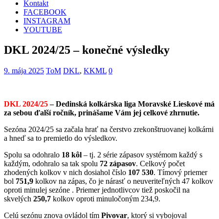
Kontakt
FACEBOOK
INSTAGRAM
YOUTUBE
DKL 2024/25 – konečné výsledky
9. mája 2025
ToM
DKL
,
KKML
0
DKL 2024/25
– Dedinská kolkárska liga Moravské Lieskové má
za sebou ďalší ročník, prinášame Vám jej celkové zhrnutie.
Sezóna 2024/25 sa začala hrať na čerstvo zrekonštruovanej kolkárni
a hneď sa to premietlo do výsledkov.
Spolu sa odohralo
18 kôl
– tj. 2 série zápasov systémom každý s
každým, odohralo sa tak spolu
72 zápasov
. Celkový počet
zhodených kolkov v nich dosiahol číslo
107 530
. Tímový priemer
bol
751,9
kolkov na zápas, čo je nárasť o neuveriteľných 47 kolkov
oproti minulej sezóne . Priemer jednotlivcov tiež poskočil na
skvelých
250,7
kolkov oproti minuločoným 234,9.
Celú sezónu znova ovládol tím
Pivovar
, ktorý si vybojoval