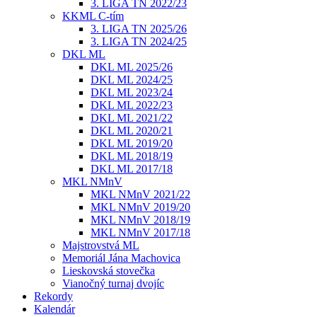
3. LIGA TN 2022/23
KKML C-tím
3. LIGA TN 2025/26
3. LIGA TN 2024/25
DKL ML
DKL ML 2025/26
DKL ML 2024/25
DKL ML 2023/24
DKL ML 2022/23
DKL ML 2021/22
DKL ML 2020/21
DKL ML 2019/20
DKL ML 2018/19
DKL ML 2017/18
MKL NMnV
MKL NMnV 2021/22
MKL NMnV 2019/20
MKL NMnV 2018/19
MKL NMnV 2017/18
Majstrovstvá ML
Memoriál Jána Machovica
Lieskovská stovečka
Vianočný turnaj dvojíc
Rekordy
Kalendár