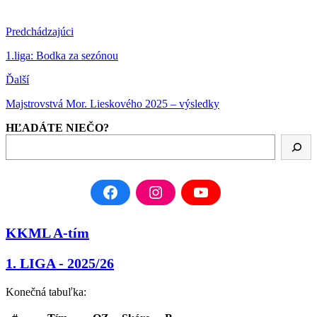
Predchádzajúci
1.liga: Bodka za sezónou
Ďalší
Majstrovstvá Mor. Lieskového 2025 – výsledky
HĽADÁTE NIEČO?
KKML A-tím
1. LIGA - 2025/26
Konečná tabuľka: