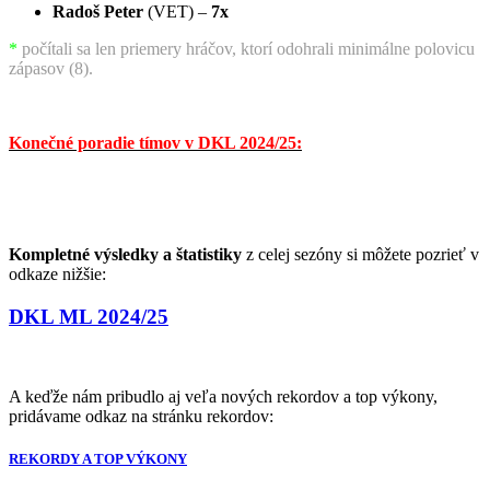
Radoš Peter
(VET) –
7x
*
počítali sa len priemery hráčov, ktorí odohrali minimálne polovicu
zápasov (8
).
Konečné poradie tímov v DKL 2024/25:
Kompletné výsledky a štatistiky
z celej sezóny si môžete pozrieť v
odkaze nižšie:
DKL ML 2024/25
A keďže nám pribudlo aj veľa nových rekordov a top výkony,
pridávame odkaz na stránku rekordov:
REKORDY A TOP VÝKONY