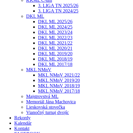
KKML C-tím
3. LIGA TN 2025/26
3. LIGA TN 2024/25
DKL ML
DKL ML 2025/26
DKL ML 2024/25
DKL ML 2023/24
DKL ML 2022/23
DKL ML 2021/22
DKL ML 2020/21
DKL ML 2019/20
DKL ML 2018/19
DKL ML 2017/18
MKL NMnV
MKL NMnV 2021/22
MKL NMnV 2019/20
MKL NMnV 2018/19
MKL NMnV 2017/18
Majstrovstvá ML
Memoriál Jána Machovica
Lieskovská stovečka
Vianočný turnaj dvojíc
Rekordy
Kalendár
Kontakt