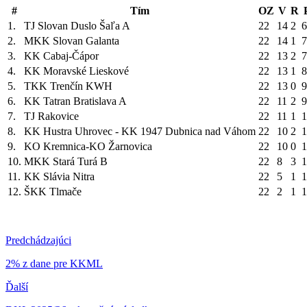
#
Tím
OZ
V
R
1.
TJ Slovan Duslo Šaľa A
22
14
2
6
2.
MKK Slovan Galanta
22
14
1
7
3.
KK Cabaj-Čápor
22
13
2
7
4.
KK Moravské Lieskové
22
13
1
8
5.
TKK Trenčín KWH
22
13
0
9
6.
KK Tatran Bratislava A
22
11
2
9
7.
TJ Rakovice
22
11
1
1
8.
KK Hustra Uhrovec - KK 1947 Dubnica nad Váhom
22
10
2
1
9.
KO Kremnica-KO Žarnovica
22
10
0
1
10.
MKK Stará Turá B
22
8
3
1
11.
KK Slávia Nitra
22
5
1
1
12.
ŠKK Tlmače
22
2
1
1
Predchádzajúci
2% z dane pre KKML
Ďalší