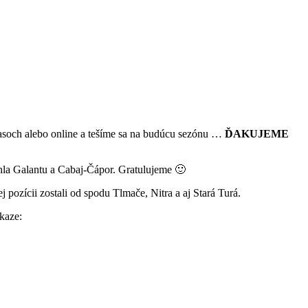
soch alebo online a tešíme sa na budúcu sezónu …
ĎAKUJEME
ehla Galantu a Cabaj-Čápor. Gratulujeme 🙂
 pozícii zostali od spodu Tlmače, Nitra a aj Stará Turá.
dkaze: