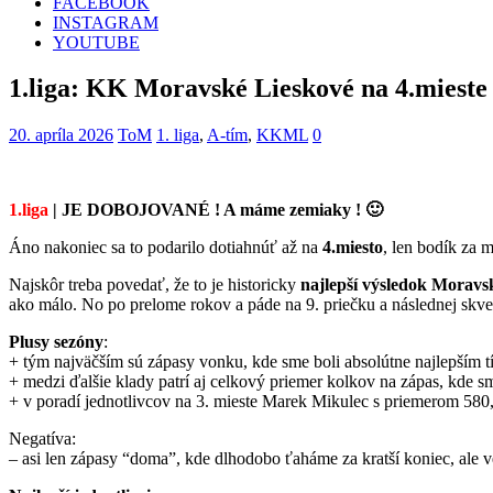
FACEBOOK
INSTAGRAM
YOUTUBE
1.liga: KK Moravské Lieskové na 4.mieste
20. apríla 2026
ToM
1. liga
,
A-tím
,
KKML
0
1.liga
| JE DOBOJOVANÉ ! A máme zemiaky ! 🙂
Áno nakoniec sa to podarilo dotiahnúť až na
4.miesto
, len bodík za 
Najskôr treba povedať, že to je historicky
najlepší výsledok Morav
ako málo. No po prelome rokov a páde na 9. priečku a následnej skvel
Plusy sezóny
:
+ tým najväčším sú zápasy vonku, kde sme boli absolútne najlepším 
+ medzi ďalšie klady patrí aj celkový priemer kolkov na zápas, kde 
+ v poradí jednotlivcov na 3. mieste Marek Mikulec s priemerom 580
Negatíva:
– asi len zápasy “doma”, kde dlhodobo ťaháme za kratší koniec, ale ve