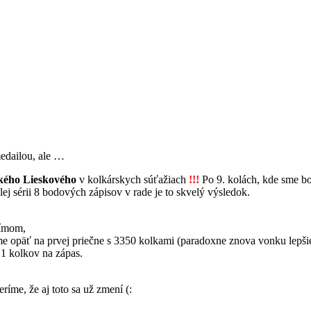
medailou, ale …
ského Lieskového
v kolkárskych súťažiach
!!!
Po 9. kolách, kde sme bol
ej sérii 8 bodových zápisov v rade je to skvelý výsledok.
tímom,
sme opäť na prvej priečne s 3350 kolkami (paradoxne znova vonku lepši
,1 kolkov na zápas.
ríme, že aj toto sa už zmení (: