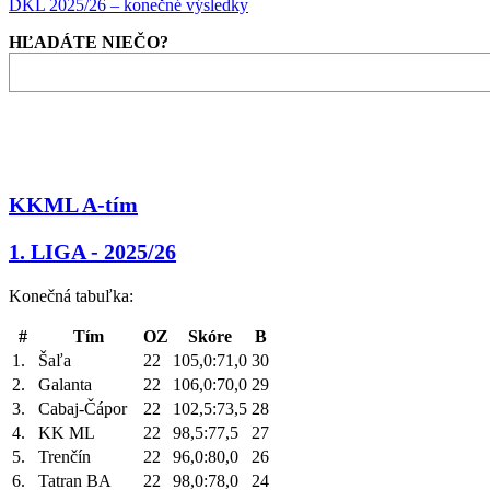
DKL 2025/26 – konečné výsledky
HĽADÁTE NIEČO?
KKML A-tím
1. LIGA - 2025/26
Konečná tabuľka:
#
Tím
OZ
Skóre
B
1.
Šaľa
22
105,0:71,0
30
2.
Galanta
22
106,0:70,0
29
3.
Cabaj-Čápor
22
102,5:73,5
28
4.
KK ML
22
98,5:77,5
27
5.
Trenčín
22
96,0:80,0
26
6.
Tatran BA
22
98,0:78,0
24