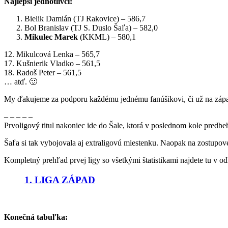
Najlepší jednotlivci:
Bielik Damián (TJ Rakovice) – 586,7
Bol Branislav (TJ S. Duslo Šaľa) – 582,0
Mikulec Marek
(KKML) – 580,1
12. Mikulcová Lenka – 565,7
17. Kušnierik Vladko – 561,5
18. Radoš Peter – 561,5
… atď. 🙂
My ďakujeme za podporu každému jednému fanúšikovi, či už na zápa
– – – – –
Prvoligový titul nakoniec ide do Šale, ktorá v poslednom kole predb
Šaľa si tak vybojovala aj extraligovú miestenku. Naopak na zostupovej
Kompletný prehľad prvej ligy so všetkými štatistikami najdete tu v o
1. LIGA ZÁPAD
Konečná tabuľka: