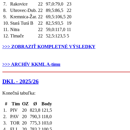
7.
Rakovice
22
97,0:79,0
23
8.
Uhrovec-Dub.
22
89,5:86,5
22
9.
Kremnica-Žar.
22
69,5:106,5
20
10.
Stará Turá B
22
82,5:93,5
19
11.
Nitra
22
59,0:117,0
11
12.
Tlmače
22
52,5:123,5
5
>>> ZOBRAZIŤ KOMPLETNÉ VÝSLEDKY
.
>>> ARCHÍV KKML A-tímu
DKL - 2025/26
Konečná tabuľka:
#
Tím
OZ
Ø
Body
1.
PIV
20
823,8
121,5
2.
PAV
20
790,3
118,0
3.
TOR
20
775,3
103,0
4.
FLI
20
783,2
100,5